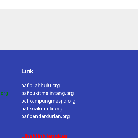
Link
pafibilahhulu.org
.org
pafibukitmalintang.org
pafikampungmesjid.org
pafikualuhhilir.org
pafibandardurian.org
Lihat link lengkap