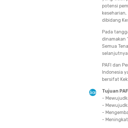
potensi pem
keseharian,
dibidang Ke
Pada tangga
dinamakan “
Semua Tenag
selanjutnya 
PAFI dan Pe
Indonesia y
bersifat Ke
Tujuan PAF
- Mewujudka
- Mewujudka
- Mengemba
- Meningka