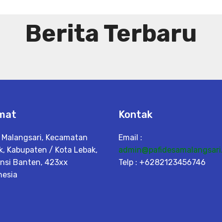
Berita Terbaru
mat
Kontak
 Malangsari, Kecamatan
Email :
k, Kabupaten / Kota Lebak,
admin@pafidesamalangsari
insi Banten, 423xx
Telp : +6282123456746
nesia