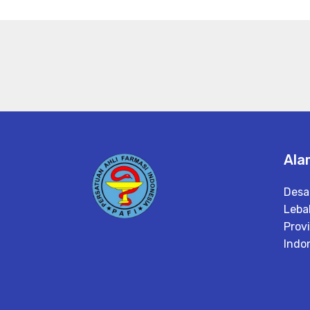
Ala
Desa
Leba
Prov
Indo