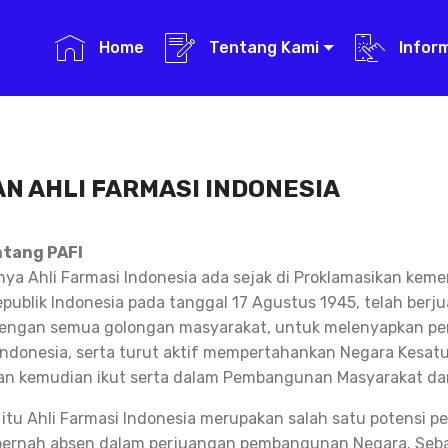
Home
Tentang Kami
Infor
N AHLI FARMASI INDONESIA
ntang PAFI
a Ahli Farmasi Indonesia ada sejak di Proklamasikan kem
publik Indonesia pada tanggal 17 Agustus 1945, telah berj
ngan semua golongan masyarakat, untuk melenyapkan pen
ndonesia, serta turut aktif mempertahankan Negara Kesatu
an kemudian ikut serta dalam Pembangunan Masyarakat da
 itu Ahli Farmasi Indonesia merupakan salah satu potensi
pernah absen dalam perjuangan pembangunan Negara. Seba