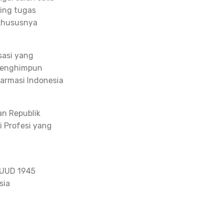
ing tugas
 khususnya
sasi yang
 menghimpun
Farmasi Indonesia
an Republik
i Profesi yang
 UUD 1945
sia
a