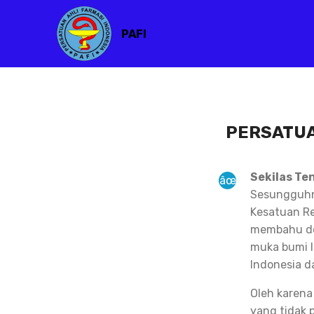
PAFI
PERSATUA
Sekilas Te
Sesungguhny
Kesatuan Re
membahu de
muka bumi I
Indonesia d
Oleh karena
yang tidak 