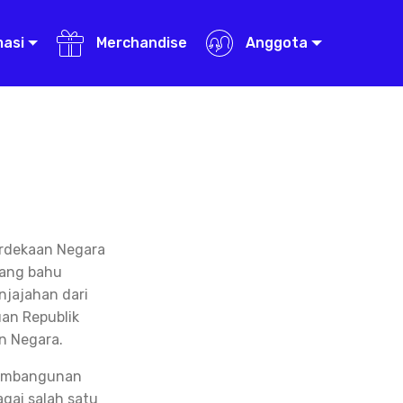
masi
Merchandise
Anggota
erdekaan Negara
uang bahu
jajahan dari
an Republik
n Negara.
 pembangunan
gai salah satu